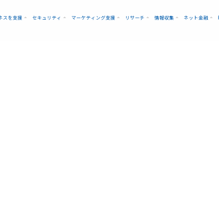
ネスを支援
セキュリティ
マーケティング支援
リサーチ
情報収集
ネット金融