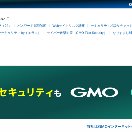
ついて
ィ24」
パスワード漏洩診断
Webサイトリスク診断
セキュリティ相談AIチャッ
セキュリティ byイエラエ）
サイバー攻撃対策（GMO Flatt Security）
なりすまし